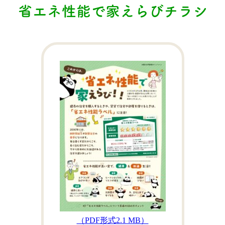
省エネ性能で家えらびチラシ
（PDF形式
2.1 MB）