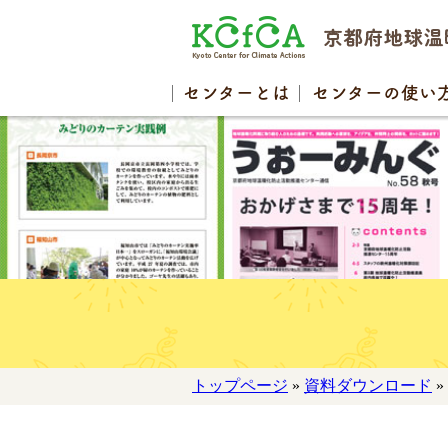
センター
とは
センターの
使い
トップページ
»
資料ダウンロード
»