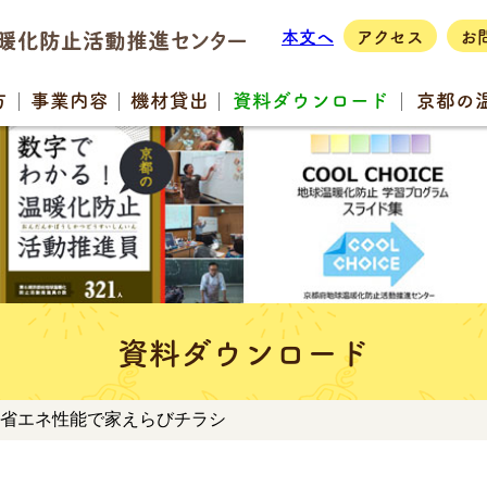
本文へ
アクセス
お
方
事業
内容
機材
貸出
資料
ダウンロード
京都の
資料ダウンロード
 省エネ性能で家えらびチラシ