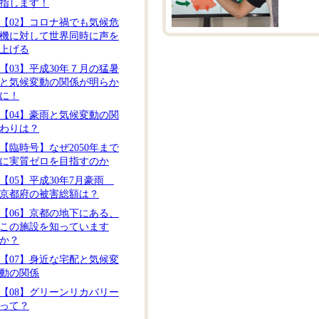
指します！
【02】コロナ禍でも気候危
機に対して世界同時に声を
上げる
【03】平成30年７月の猛暑
と気候変動の関係が明らか
に！
【04】豪雨と気候変動の関
わりは？
【臨時号】なぜ2050年まで
に実質ゼロを目指すのか
【05】平成30年7月豪雨
京都府の被害総額は？
【06】京都の地下にある、
この施設を知っています
か？
【07】身近な宅配と気候変
動の関係
【08】グリーンリカバリー
って？