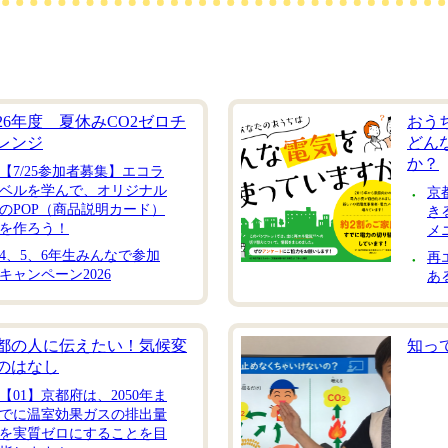
026年度 夏休みCO2ゼロチ
おう
レンジ
どん
か？
【7/25参加者募集】エコラ
ベルを学んで、オリジナル
京
のPOP（商品説明カード）
き
を作ろう！
メ
4、5、6年生みんなで参加
再
キャンペーン2026
あ
都の人に伝えたい！気候変
知っ
のはなし
【01】京都府は、2050年ま
でに温室効果ガスの排出量
を実質ゼロにすることを目