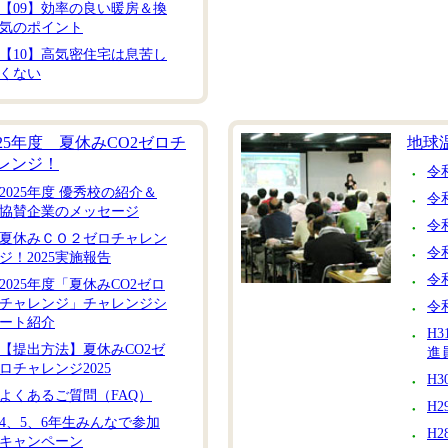
【09】効率の良い暖房＆換
気のポイント
【10】高気密住宅は息苦し
くない
025年度 夏休みCO2ゼロチ
地球
レンジ！
令
2025年度 優秀校の紹介＆
令
協賛企業のメッセージ
令
夏休みＣＯ２ゼロチャレン
令
ジ！2025実施報告
令
2025年度「夏休みCO2ゼロ
チャレンジ」チャレンジシ
令
ート紹介
H
【提出方法】夏休みCO2ゼ
進
ロチャレンジ2025
H
よくあるご質問（FAQ）
H
4、5、6年生みんなで参加
H
キャンペーン