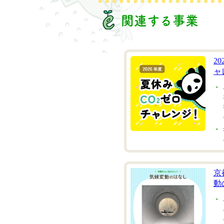
関連する事業
2
ャ
京
動