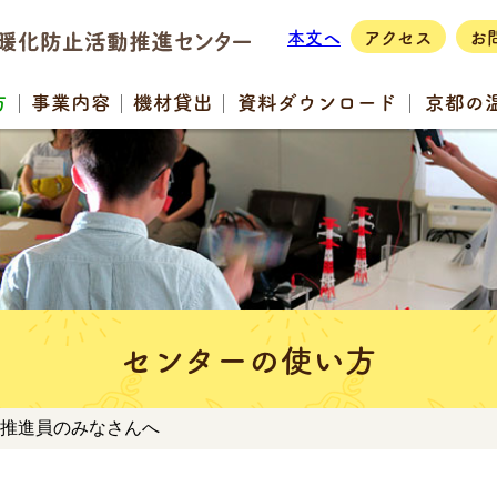
本文へ
アクセス
お
方
事業
内容
機材
貸出
資料
ダウンロード
京都の
センターの使い方
 推進員のみなさんへ