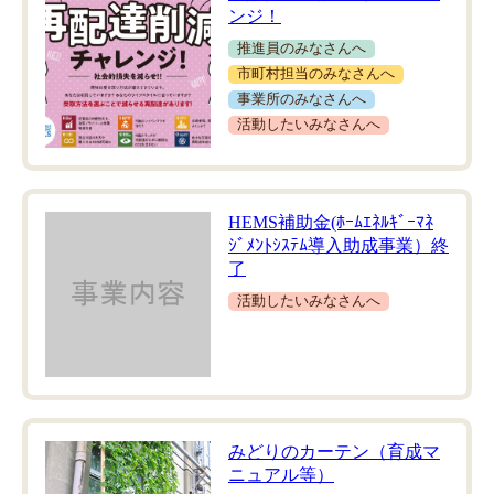
ンジ！
推進員のみなさんへ
市町村担当のみなさんへ
事業所のみなさんへ
活動したいみなさんへ
HEMS補助金(ﾎｰﾑｴﾈﾙｷﾞｰﾏﾈ
ｼﾞﾒﾝﾄｼｽﾃﾑ導入助成事業）終
了
活動したいみなさんへ
みどりのカーテン（育成マ
ニュアル等）