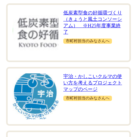
低炭素型食の好循環づくり
（きょうと風土コンソーシ
アム） ※H25年度事業終
了
市町村担当のみなさんへ
宇治・かしこいクルマの使
い方を考えるプロジェクト
マップのページ
市町村担当のみなさんへ