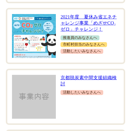
2021年度 夏休み省エネチ
ャレンジ事業「めざせCO₂
ゼロ」チャレンジ！
推進員のみなさんへ
市町村担当のみなさんへ
活動したいみなさんへ
京都脱炭素中間支援組織検
討
活動したいみなさんへ