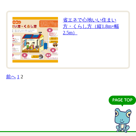
省エネで心地いい住まい
方・くらし方（縦1.8m×幅
2.5m）
前へ
1
2
投
稿
の