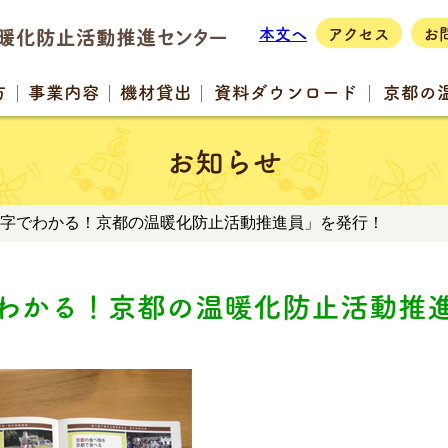
本文へ
アクセス
お
方
事業
内容
機材
貸出
資料
ダウンロード
京都の
お知らせ
数字でわかる！京都の温暖化防止活動推進員」を発行！
わかる！京都の温暖化防止活動推