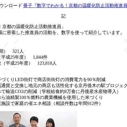
ウンロード
冊子『数字でわかる！京都の温暖化防止活動推進
記
！京都の温暖化防止活動推進員」
域に密着した推進員の活動を、数字を使って紹介しています。
期） 321人
成25年度） 1,844件
平成25年度） 123,818人
づくりLED街灯で商店街街灯の消費電力を90％削減
域通貨と交換し地元の商店も活性化する京丹後木の駅プロジェ
て輸送CO2の削減（学校給食約8万食に丹後産水産物導入）
ら油精製100％燃料の農業機械を使用した米づくり
施設で家庭の省エネ相談（相談件数は年間912件）