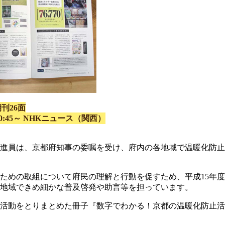
朝刊26面
～、20:45～ NHKニュース（関西）
進員は、京都府知事の委嘱を受け、府内の各地域で温暖化防止
ための取組について府民の理解と行動を促すため、平成15年
地域できめ細かな普及啓発や助言等を担っています。
活動をとりまとめた冊子『数字でわかる！京都の温暖化防止活