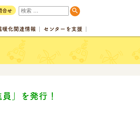
問合せ
温暖化
関連情報
センター
を支援
進員」を発行！