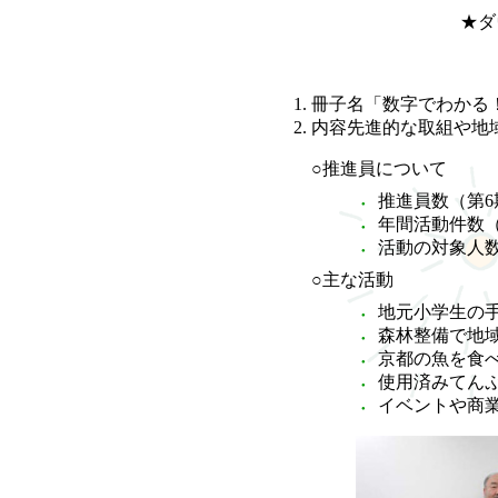
★ダ
冊子名「数字でわかる
内容先進的な取組や地
○推進員について
推進員数（第6
年間活動件数（平
活動の対象人数（
○主な活動
地元小学生の手
森林整備で地
京都の魚を食べ
使用済みてんぷ
イベントや商業