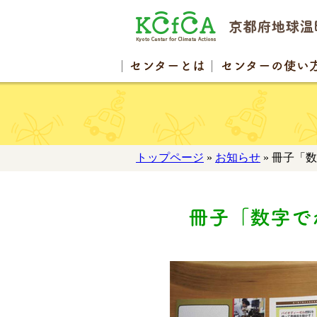
センター
とは
センターの
使い
トップページ
»
お知らせ
» 冊子「
冊子「数字で