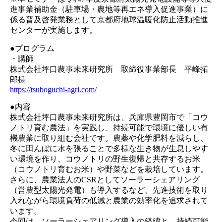
進事業補助金（駐車場・農地等再エネ導入促進事業）に
係る普及啓発業務として京都府地球温暖化防止活動推進
センターが実施します。
●プログラム
・講師
株式会社坪口農事未来研究所 取締役事業部長 平峰拓
郎様
https://tsuboguchi-agri.com/
●内容
株式会社坪口農事未来研究所は、兵庫県豊岡市で「コウ
ノトリ育む農法」を実践し、持続可能で環境に優しい有
機農業に取り組む会社です。農薬や化学肥料を減らし、
冬に田んぼに水を張ることで多様な生き物が生息しやす
い環境を作り、コウノトリの野生復帰と共存するお米
（コウノトリ育むお米）や野菜などを栽培しています。
さらに、農業法人のCSRとしてソーラーシェアリング
（営農型太陽光発電）も導入するなど、先進技術を取り
入れながら環境負荷の低減と農業の効率化を追求されて
います。
今回は、ソーラーシェアリング導入の経緯と、持続可能