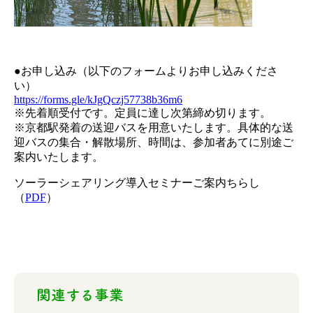
●お申し込み（以下のフォームよりお申し込みくださ
い）
https://forms.gle/kJgQczj57738b36m6
※先着順受付です。定員に達し次第締め切ります。
※京都駅発着の送迎バスを用意いたします。具体的な送
迎バスの集合・解散場所、時間は、参加者あてに別途ご
案内いたします。
ソーラーシェアリング導入セミナーご案内ちらし
（
PDF
）
関連する事業