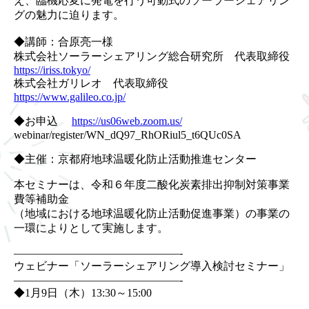
え、
臨機応変に発電を行う可動式のソーラーシェアリン
グの魅力に迫り
ます。
◆講師：合原亮一様
株式会社ソーラーシェアリング総合研究所 代表取締役
https://iriss.tokyo/
株式会社ガリレオ 代表取締役
https://www.galileo.co.jp/
◆お申込
https://us06web.zoom.us/
webinar/register/WN_dQ97_
RhORiul5_t6QUc0SA
◆主催：京都府地球温暖化防止活動推進センター
本セミナーは、令和６年度二酸化炭素排出抑制対策事業
費等補助金
（地域における地球温暖化防止活動促進事業）
の事業の
一環によりとして実施します。
——————————
—————-
ウェビナー「ソーラーシェアリング導入検討セミナー」
——————————
—————-
◆1月9日（木）13:30～15:00