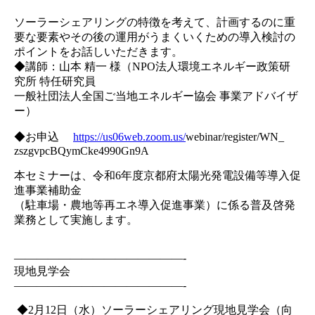
ソーラーシェアリングの特徴を考えて、
計画するのに重
要な要素やその後の運用がうまくいくための導入検
討の
ポイントをお話しいただきます。
◆講師：山本 精一 様（NPO法人環境エネルギー政策研
究所 特任研究員
一般社団法人全国ご当地エネルギー協会 事業アドバイザ
ー）
◆お申込
https://us06web.zoom.us/
webinar/register/WN_
zszgvpcBQymCke4990Gn9A
本セミナーは、
令和6年度京都府太陽光発電設備等導入促
進事業補助金
（駐車場・農地等再エネ導入促進事業）
に係る普及啓発
業務として実施します。
——————————
—————-
現地見学会
——————————
—————-
◆2月12日（水）ソーラーシェアリング現地見学会（
向