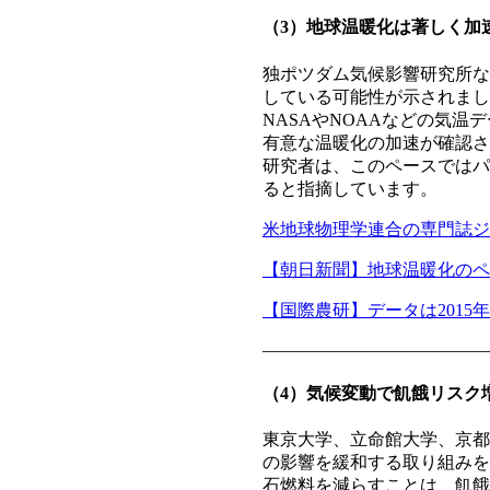
（3）地球温暖化は著しく加
独ポツダム気候影響研究所な
している可能性が示されまし
NASAやNOAAなどの気温
有意な温暖化の加速が確認さ
研究者は、このペースではパ
ると指摘しています。
米地球物理学連合の専門誌ジ
【朝日新聞】地球温暖化のペ
【国際農研】データは201
—————————————
（4）気候変動で飢餓リスク
東京大学、立命館大学、京都
の影響を緩和する取り組みを
石燃料を減らすことは、飢餓