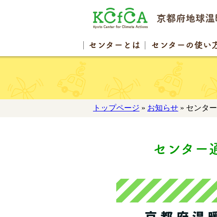
センター
とは
センターの
使い
トップページ
»
お知らせ
» センター通
センター通信