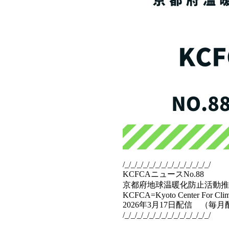
/_/_/_/_/_/_/_/_/_/_/_/_/_/_/
KCFCAニュースNo.88
京都府地球温暖化防止活動推
KCFCA=Kyoto Center For Clima
2026年3月17日配信 （毎
/_/_/_/_/_/_/_/_/_/_/_/_/_/_/