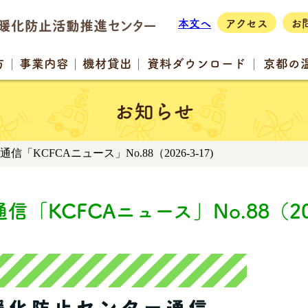
本文へ
アクセス
お
方
事業
内容
機材
貸出
資料
ダウンロード
京都の
お知らせ
信「KCFCAニュース」No.88（2026-3-17)
「KCFCAニュース」No.88（202