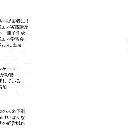
——
共同提案者に！
の省エネ実践講座
ネ」冊子作成
「省エネ学習会」
みらいに出展
ンケート
化が影響
速している
増加
象の未来予測」
inけいはんな
代の経営戦略