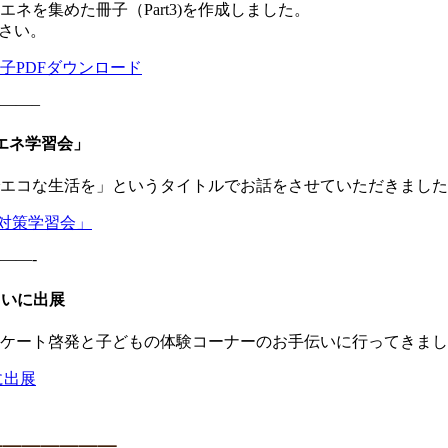
ネを集めた冊子（Part3)を作成しました。
ださい。
子PDFダウンロード
——–
省エネ学習会」
エコな生活を」というタイトルでお話をさせていただきました
ネ対策学習会」
——-
らいに出展
ケート啓発と子どもの体験コーナーのお手伝いに行ってきまし
に出展
━━━━━━━