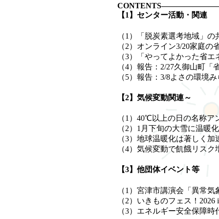
CONTENTS———————
【1】センター活動・関連
（1）「脱炭素選考地域」の
（2）オンライン3/20家庭
（3）「やってよかった省エ
（4）報告：2/27久御山町
（5）報告：3/8よさの環境
【2】気候変動関連～
（1）40℃以上の日の名称ア
（2）1月下旬の大雪に温暖
（3）地球温暖化は著しく加
（4）気候変動で飢餓リスク
【3】他団体イベント等
（1）宮津市講演会「異常気
（2）いきものフェス！2026 
（3）エネルギー安全保障時