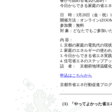
春から始める電気代節約！
今日からできる家庭の省エネ
日 時：3月20日（金・祝）1
開催方法：オンライン(ZOO
参加費：無料
対 象：どなたでもご参加い
内 容：
1. 京都の家庭の電気代の現状
2. 家庭のエネルギーの使わ
3. 今日からできる省エネ実践
4. 住宅省エネのステップア
話 者： 京都府地球温暖化
申込はこちらから
京都市省エネ行動促進プログ
—————————————
（3）「やってよかった省エ