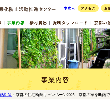
本文へ
アクセス
お
方
事業
内容
機材
貸出
資料
ダウンロード
京都の
事業内容
熱対策
» 京都の住宅断熱キャンペーン2025「京都の家を断熱