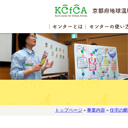
センター
とは
センターの
使い
トップページ
»
事業内容
»
住宅の断