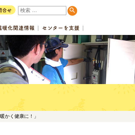
問合せ
温暖化
関連情報
センター
を支援
で暖かく健康に！」