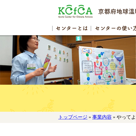
センター
とは
センターの
使い
トップページ
»
事業内容
» やって