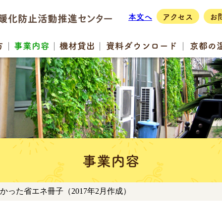
本文へ
アクセス
お
方
事業
内容
機材
貸出
資料
ダウンロード
京都の
事業内容
よかった省エネ冊子（2017年2月作成）