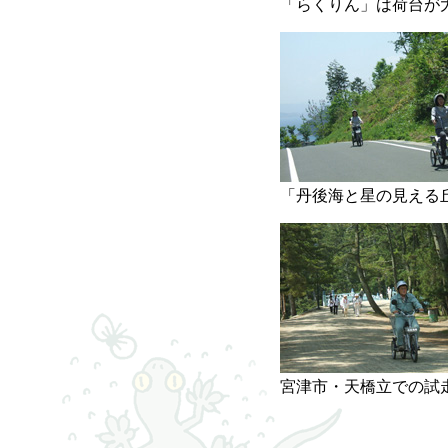
「らくりん」は荷台が
「丹後海と星の見える
宮津市・天橋立での試