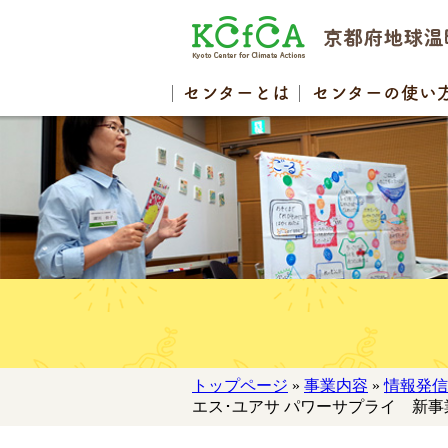
センター
とは
センターの
使い
トップページ
»
事業内容
»
情報発信
エス･ユアサ パワーサプライ 新