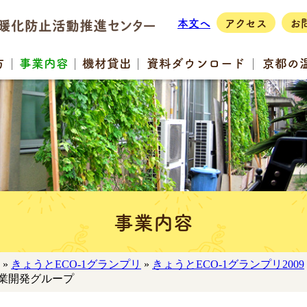
本文へ
アクセス
お
方
事業
内容
機材
貸出
資料
ダウンロード
京都の
事業内容
»
きょうとECO-1グランプリ
»
きょうとECO-1グランプリ2009
事業開発グループ