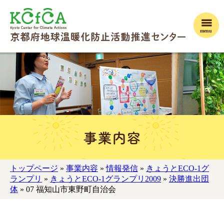
menu
事業内容
トップページ
»
事業内容
»
情報発信
»
きょうとECO-1グ
ランプリ
»
きょうとECO-1グランプリ2009
»
決勝進出団
体
» 07 福知山市東野町自治会