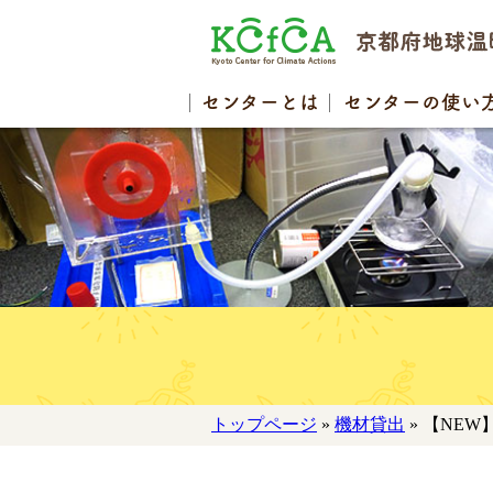
センター
とは
センターの
使い
トップページ
»
機材貸出
» 【NEW