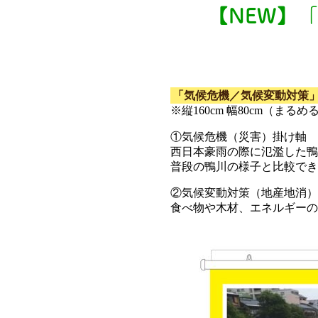
【NEW】「
「気候危機／気候変動対策」
※縦160cm 幅80cm（ま
①気候危機（災害）掛け軸
西日本豪雨の際に氾濫した
普段の鴨川の様子と比較でき
②気候変動対策（地産地消）
食べ物や木材、エネルギーの