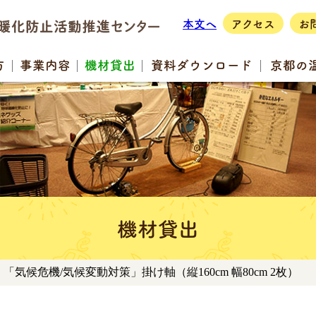
本文へ
アクセス
お
方
事業
内容
機材
貸出
資料
ダウンロード
京都の
機材貸出
】「気候危機/気候変動対策」掛け軸（縦160cm 幅80cm 2枚）