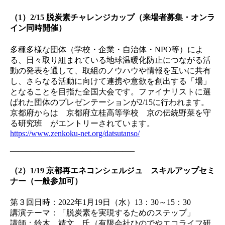
（1）2/15 脱炭素チャレンジカップ（来場者募集・オンラ
イン同時開催）
多種多様な団体（学校・企業・⾃治体・NPO等）によ
る、⽇々取り組まれている地球温暖化防⽌につながる活
動の発表を通して、取組のノウハウや情報を互いに共有
し、さらなる活動に向けて連携や意欲を創出する「場」
となることを⽬指た全国⼤会です。ファイナリストに選
ばれた団体のプレゼンテーションが2/15に行われます。
京都府からは 京都府立桂高等学校 京の伝統野菜を守
る研究班 がエントリーされています。
https://www.zenkoku-net.org/datsutanso/
———————————————–
（2）1/19 京都再エネコンシェルジュ スキルアップセミ
ナー（一般参加可）
第３回日時：2022年1月19日（水）13：30～15：30
講演テーマ：「脱炭素を実現するためのステップ」
講師：鈴木 靖文 氏（有限会社ひのでやエコライフ研