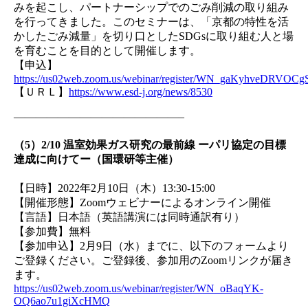
みを起こし、パートナーシップでのごみ削減の取り組み
を行ってきました。このセミナーは、「京都の特性を活
かしたごみ減量」を切り口としたSDGsに取り組む人と場
を育むことを目的として開催します。
【申込】
https://us02web.zoom.us/webinar/register/WN_gaKyhveDRVO
【ＵＲＬ】
https://www.esd-j.org/news/8530
———————————————–
（5）2/10 温室効果ガス研究の最前線 ーパリ協定の目標
達成に向けてー（国環研等主催）
【日時】2022年2月10日（木）13:30-15:00
【開催形態】Zoomウェビナーによるオンライン開催
【言語】日本語（英語講演には同時通訳有り）
【参加費】無料
【参加申込】2月9日（水）までに、以下のフォームより
ご登録ください。ご登録後、参加用のZoomリンクが届き
ます。
https://us02web.zoom.us/webinar/register/WN_oBaqYK-
OQ6ao7u1giXcHMQ