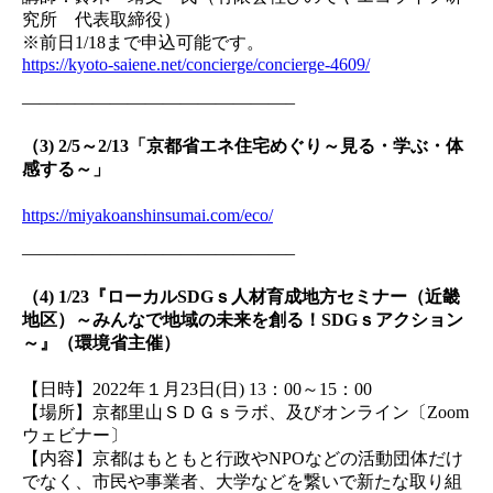
究所 代表取締役）
※前日1/18まで申込可能です。
https://kyoto-saiene.net/concierge/concierge-4609/
———————————————–
（3) 2/5～2/13「京都省エネ住宅めぐり～見る・学ぶ・体
感する～」
https://miyakoanshinsumai.com/eco/
———————————————–
（4) 1/23『ローカルSDGｓ人材育成地方セミナー（近畿
地区）～みんなで地域の未来を創る！SDGｓアクション
～』（環境省主催）
【日時】2022年１月23日(日) 13：00～15：00
【場所】京都里山ＳＤＧｓラボ、及びオンライン〔Zoom
ウェビナー〕
【内容】京都はもともと行政やNPOなどの活動団体だけ
でなく、市民や事業者、大学などを繋いで新たな取り組