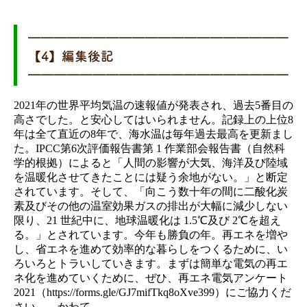
━━━━━━━━━━━━━━━━━━━━
【4】編集後記
━━━━━━━━━━━━━━━━━━━━
2021年の世界平均気温の速報値が発表され、過去5番目の
高さでした。と安心してはいられません。記録上の上位8
年は全て直近の8年で、海水温は毎年過去最高を更新まし
た。IPCC第6次評価報告書第 1 作業部会報告書（自然科
学的根拠）によると「人間の影響が大気、海洋及び陸域
を温暖化させてきたことには疑う余地がない。」と断定
されています。そして、「向こう数十年の間に二酸化炭
素及びその他の温室効果ガスの排出が大幅に減少しない
限り、21 世紀中に、地球温暖化は 1.5℃及び 2℃を超え
る。」とされています。今年も勝負の年。再エネを増や
し、省エネを進めて効率的な暮らしをつくるために、い
ろいろとトラいしていきます。まずは簡単な電気の再エ
ネ化を進めていくために、ぜひ、再エネ電気アンケート
2021（https://forms.gle/GJ7mifTkq8oXve399）にご協力くだ
さい。 かわて