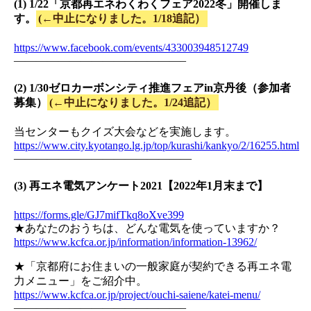
(1) 1/22「京都再エネわくわくフェア2022冬」開催しま
す。
(←中止になりました。1/18追記）
https://www.facebook.com/events/433003948512749
———————————————–
(2) 1/30ゼロカーボンシティ推進フェアin京丹後（参加者
募集）
(←中止になりました。1/24追記）
当センターもクイズ大会などを実施します。
https://www.city.kyotango.lg.jp/top/kurashi/kankyo/2/16255.html
————————————————
(3) 再エネ電気アンケート2021【2022年1月末まで】
https://forms.gle/GJ7mifTkq8oXve399
★あなたのおうちは、どんな電気を使っていますか？
https://www.kcfca.or.jp/information/information-13962/
★「京都府にお住まいの一般家庭が契約できる再エネ電
力メニュー」をご紹介中。
https://www.kcfca.or.jp/project/ouchi-saiene/katei-menu/
———————————————–