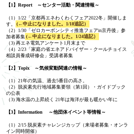
【1】Report ～センター活動・関連情報～
（1）1/22「京都再エネわくわくフェア2022冬」開催しま
す。
(←中止になりました。1/18追記）
（2）1/30「ゼロカーボンシティ推進フェアin京丹後」参
加者募集
(←中止になりました。1/24追記）
（3) 再エネ電気アンケート1月末まで
（4）2/23「家庭の省エネアドバイザー・クールチョイス
相談員養成研修会」受講者募集
【2】Topix ～気候変動関連の情報～
（1）21年の気温、過去5番目の高さ。
（2）脱炭素先行地域募集要領（第1回）・ガイドブック
の公表
（3) 海水温の上昇続く 21年は海洋が最も暖かい年に
【3】Information ～他団体イベント等情報～
（1）2/15 脱炭素チャレンジカップ（来場者募集・オンラ
イン同時開催）