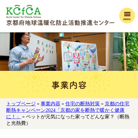
menu
事業内容
トップページ
»
事業内容
»
住宅の断熱対策
»
京都の住宅
断熱キャンペーン2024「京都の家を断熱で暖かく健康
に！」
» ペットが元気になった家ってどんな家？（断熱
と光熱費）