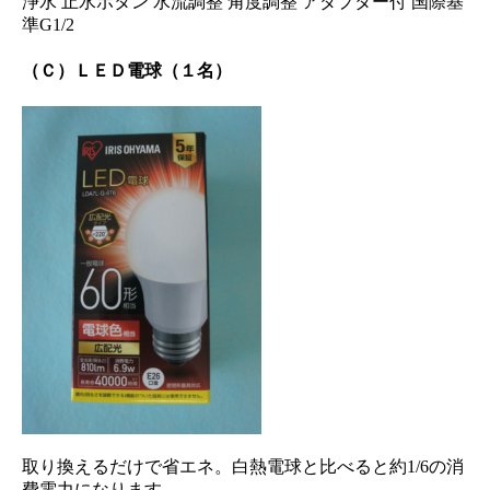
浄水 止水ボタン 水流調整 角度調整 アダプター付 国際基
準G1/2
（Ｃ）ＬＥＤ電球（１名）
取り換えるだけで省エネ。白熱電球と比べると約1/6の消
費電力になります。