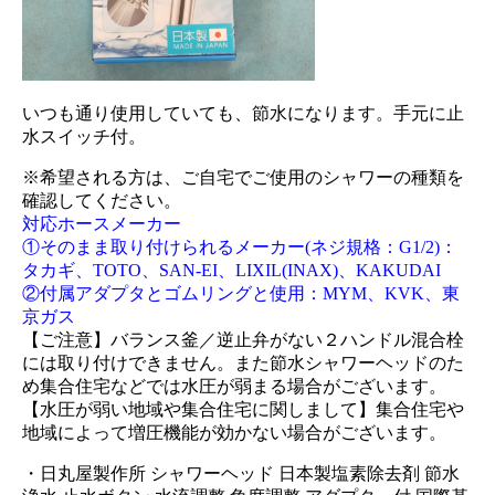
いつも通り使用していても、節水になります。手元に止
水スイッチ付。
※希望される方は、ご自宅でご使用のシャワーの種類を
確認してください。
対応ホースメーカー
①そのまま取り付けられるメーカー(ネジ規格：G1/2)：
タカギ、TOTO、SAN-EI、LIXIL(INAX)、KAKUDAI
②付属アダプタとゴムリングと使用：MYM、KVK、東
京ガス
【ご注意】バランス釜／逆止弁がない２ハンドル混合栓
には取り付けできません。また節水シャワーヘッドのた
め集合住宅などでは水圧が弱まる場合がございます。
【水圧が弱い地域や集合住宅に関しまして】集合住宅や
地域によって増圧機能が効かない場合がございます。
・日丸屋製作所 シャワーヘッド 日本製塩素除去剤 節水