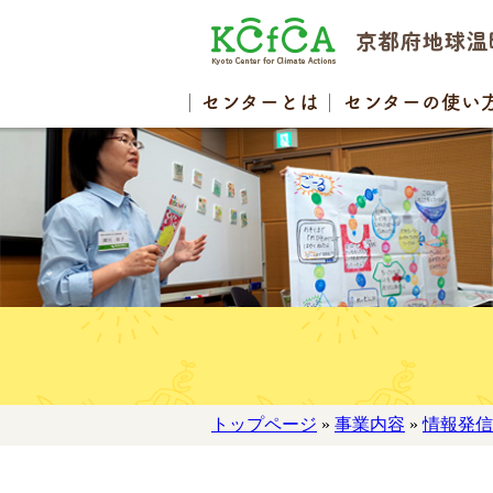
センター
とは
センターの
使い
トップページ
»
事業内容
»
情報発信