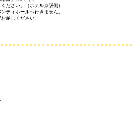
しください。（ホテル京阪側）
バンティホールへ行きません。
でお越しください。
評