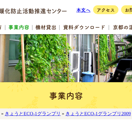
本文へ
アクセス
お
方
事業
内容
機材
貸出
資料
ダウンロード
京都の
事業内容
»
きょうとECO-1グランプリ
»
きょうとECO-1グランプリ2009