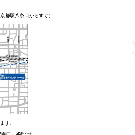
R京都駅八条口からすぐ）
ます。
南口」9階です。