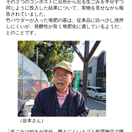
その２つのコンポストに台所から出る生ごみを半分ずつ
同じように投入した結果について、実物を見せながら報
告されていました。
竹パウダーが入った堆肥の基は、従来品に比べ少し撹拌
しにくいが、発酵性が良く堆肥化に適しているようだ、
とのことです。
（谷本さん）
「生ごみは90％が水分。燃えにくいとゴミ処理施設で燃