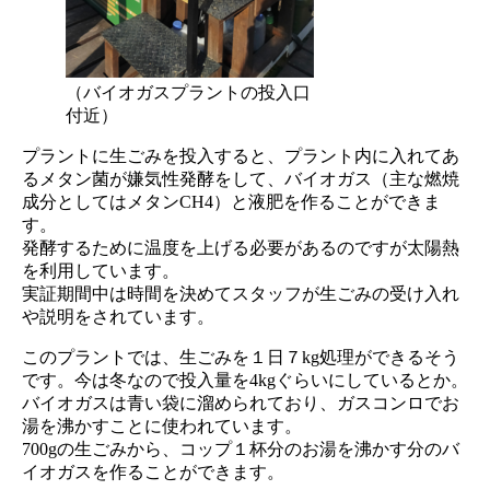
（バイオガスプラントの投入口
付近）
プラントに生ごみを投入すると、プラント内に入れてあ
るメタン菌が嫌気性発酵をして、バイオガス（主な燃焼
成分としてはメタンCH4）と液肥を作ることができま
す。
発酵するために温度を上げる必要があるのですが太陽熱
を利用しています。
実証期間中は時間を決めてスタッフが生ごみの受け入れ
や説明をされています。
このプラントでは、生ごみを１日７kg処理ができるそう
です。今は冬なので投入量を4kgぐらいにしているとか。
バイオガスは青い袋に溜められており、ガスコンロでお
湯を沸かすことに使われています。
700gの生ごみから、コップ１杯分のお湯を沸かす分のバ
イオガスを作ることができます。