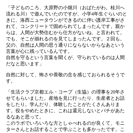
「子どものころ、大原野の小畑川（おばたがわ。桂川へ
流れる川）で遊んでいたのですが、小学4年生ぐらいのと
きに、洛西ニュータウンができるのに伴い護岸工事がさ
れて、コンクリートで固められてしまったんです。親か
らは、人間が大勢住むから仕方がないね、と言われて。
でも、そこが崩れるのを見てしまったんです。２回も。
父の、自然は人間の思う通りにならないからなあという
言葉が心に残っているんです。
自然を守るという言葉を聞くが、守られているのは人間
だなと思います」
自然に対して、怖さや畏敬の念を感じておられるそうで
す。
「生活クラブ京都エル・コープ（生協）の理事を20年さ
せてもらいました。産地を見に行ったり、生産者とお話
をしたり。学んだり、体験したことがたくさんありま
す。役をやめたときに、これは還元しないとバチがあた
るなあと思って。
このラボでいろいろな方としゃべれるのが良くて、モニ
ターさんとお話することで学ぶことも多かったです。こ