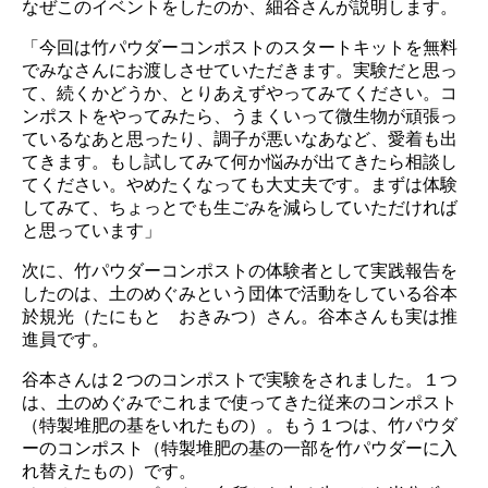
なぜこのイベントをしたのか、細谷さんが説明します。
「今回は竹パウダーコンポストのスタートキットを無料
でみなさんにお渡しさせていただきます。実験だと思っ
て、続くかどうか、とりあえずやってみてください。コ
ンポストをやってみたら、うまくいって微生物が頑張っ
ているなあと思ったり、調子が悪いなあなど、愛着も出
てきます。もし試してみて何か悩みが出てきたら相談し
てください。やめたくなっても大丈夫です。まずは体験
してみて、ちょっとでも生ごみを減らしていただければ
と思っています」
次に、竹パウダーコンポストの体験者として実践報告を
したのは、土のめぐみという団体で活動をしている谷本
於規光（たにもと おきみつ）さん。谷本さんも実は推
進員です。
谷本さんは２つのコンポストで実験をされました。１つ
は、土のめぐみでこれまで使ってきた従来のコンポスト
（特製堆肥の基をいれたもの）。もう１つは、竹パウダ
ーのコンポスト（特製堆肥の基の一部を竹パウダーに入
れ替えたもの）です。