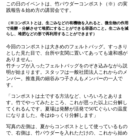
この日のイベントは、竹パウダーコンポスト（※）の実
践報告＆始め方の講習会です。
（※コンポストとは、生ごみなどの有機物を入れると、微生物の作用
で発酵・分解させて堆肥にすることができる容器のこと。生ごみを減
らし、堆肥などの形で再利用することができます）
今回のコンポストは大きめのフェルトバッグ。すっきり
とした見た目で、台所や玄関に置いてあっても違和感が
ありません。
竹チップが入ったフェルトバッグをのぞき込みながら説
明が始まります。スタッフは一般社団法人これからのメ
ンバー。推進員の細谷みつ子さんもメンバーの一人で
す。
「コンポストは土でする方法など、いろいろとありま
す。竹でやってみたところ、これが思った以上に分解し
てくれるんです。夏場は発酵が活発で50℃ぐらいの温度
になりました。冬はゆっくり分解します」
写真の左側は、夏からコンポストとして使っているもの
で、右側は、竹パウダーを入れただけの、これから始め