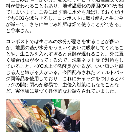
料が使われることもあり、地球温暖化の原因のCO2が出
てしまいます。ごみに出す前に水分を飛ばしておくだけ
でもCO2を減らせるし、コンポストに取り組むと生ごみ
が減って、さらに生ごみ堆肥は畑で使うことができる」
と谷本さん。
コンポストでは生ごみの水分が悪さをすることが多い
が、堆肥の基が水分をうまいぐあいに吸収してくれるこ
とや、生ごみを入れすぎると発酵が遅れること。外に置
く場合は虫がやってくるので、洗濯ネット等で対策をし
ていること。40℃以上で発酵臭がするが、いい匂いと感
じる人と嫌がる人がいる。今回配布されたフェルトバッ
グ同等品を使用しており、これにチャックをつけるとバ
ッグの開け閉めが容易で、虫侵入対策にもなることな
ど、実体験に基づく具体的なお話をされていました。