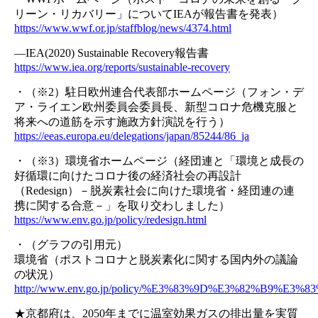
リーン・リカバリー」についてIEAが報告書を発表）
https://www.wwf.or.jp/staffblog/news/4374.html
―IEA(2020) Sustainable Recovery報告書
https://www.iea.org/reports/sustainable-recovery
・（※2）駐日欧州連合代表部ホームページ（フォン・デ
ア・ライエン欧州委員会委員長、新型コロナ危機克服と
将来への道筋を示す施政方針演説を行う）
https://eeas.europa.eu/delegations/japan/85244/86_ja
・（※3）環境省ホームページ（経団連と「環境と成長の
好循環に向けたコロナ後の経済社会の再設計
（Redesign）－脱炭素社会に向けた環境省・経団連の連
携に関する合意－」を取り交わしました）
https://www.env.go.jp/policy/redesign.html
・（グラフの引用元）
環境省（ポストコロナと脱炭素化に関する国内外の議論
の状況）
http://www.env.go.jp/policy/%E3%83%9D%E3%82%
★京都府は、2050年までに温室効果ガスの排出量を実質