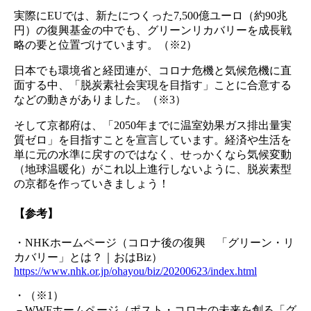
実際にEUでは、新たにつくった7,500億ユーロ（約90兆
円）の復興基金の中でも、グリーンリカバリーを成長戦
略の要と位置づけています。（※2）
日本でも環境省と経団連が、コロナ危機と気候危機に直
面する中、「脱炭素社会実現を目指す」ことに合意する
などの動きがありました。（※3）
そして京都府は、「2050年までに温室効果ガス排出量実
質ゼロ」を目指すことを宣言しています。経済や生活を
単に元の水準に戻すのではなく、せっかくなら気候変動
（地球温暖化）がこれ以上進行しないように、脱炭素型
の京都を作っていきましょう！
【参考】
・NHKホームページ（コロナ後の復興 「グリーン・リ
カバリー」とは？｜おはBiz）
https://www.nhk.or.jp/ohayou/biz/20200623/index.html
・（※1）
－WWFホームページ（ポスト・コロナの未来を創る「グ