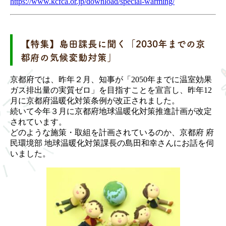
https://www.kcfca.or.jp/download/special-warming/
【特集】島田課長に聞く「2030年までの京
都府の気候変動対策」
京都府では、昨年２月、知事が「2050年までに温室効果
ガス排出量の実質ゼロ」を目指すことを宣言し、昨年12
月に京都府温暖化対策条例が改正されました。
続いて今年３月に京都府地球温暖化対策推進計画が改定
されています。
どのような施策・取組を計画されているのか、京都府 府
民環境部 地球温暖化対策課長の島田和幸さんにお話を伺
いました。