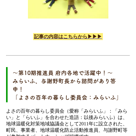
記事の内容はこちらから▶▶▶
～第10期推進員 府内各地で活躍中！～
みらいふ、与謝野町長から諮問があり答
申！
「よさの百年の暮らし委員会：みらいふ」
よさの百年の暮らし委員会（愛称「みらいふ」：「みら
い」と「らいふ」を合わせた造語：以後みらいふ）は、
地球温暖化対策地域協議会として2011年に設立された、
町民、事業者、地球温暖化防止活動推進員、与謝野町等