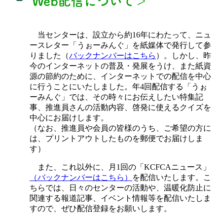
Web配信について＞
当センターは、設立から約16年にわたって、ニュ
ースレター「うぉーみんぐ」を紙媒体で発行して参
りました（
バックナンバーはこちら
）。しかし、昨
今のインターネットの普及・発展をうけ、また紙資
源の節約のために、インターネットでの配信を中心
に行うことにいたしました。年4回配信する「うぉ
ーみんぐ」では、その時々にお伝えしたい特集記
事、推進員さんの活動内容、啓発に使えるクイズを
中心にお届けします。
（なお、推進員や会員の皆様のうち、ご希望の方に
は、プリントアウトしたものを郵便でお届けしま
す）
また、これ以外に、月1回の「KCFCAニュース」
（バックナンバーはこちら）
を配信いたします。こ
ちらでは、日々のセンターの活動や、温暖化防止に
関連する報道記事、イベント情報等を配信いたしま
すので、ぜひ配信登録をお願いします。