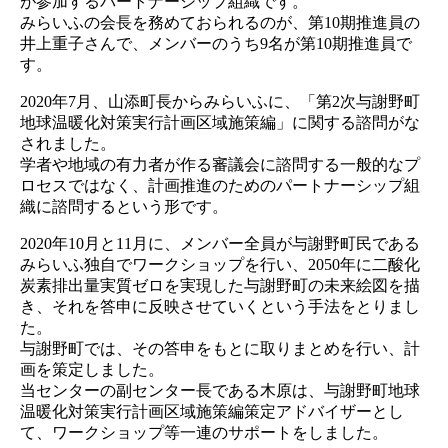
が参加するパートナーシップ組織です。
みらいふの会長を務めておられるのが、第10期推進員の
井上重子さんで、メンバーのうち9名が第10期推進員で
す。
2020年7月、山添町長からみらいふに、「第2次与謝野町
地球温暖化対策実行計画区域施策編」に関する諮問がな
されました。
学者や地域の有力者が作る審議会に諮問する一般的なプ
ロセスではなく、計画推進のためのパートナーシップ組
織に諮問するという形です。
2020年10月と11月に、メンバー全員が与謝野町民である
みらいふ独自でワークショップを行い、2050年に二酸化
炭素排出量実質ゼロを実現した与謝野町の未来絵図を描
き、それを答申に反映させていくという手法をとりまし
た。
与謝野町では、その答申をもとに取りまとめを行い、計
画を策定しました。
当センターの副センター長である木原は、与謝野町地球
温暖化対策実行計画区域施策編策定アドバイザーとし
て、ワークショップ等一連のサポートをしました。