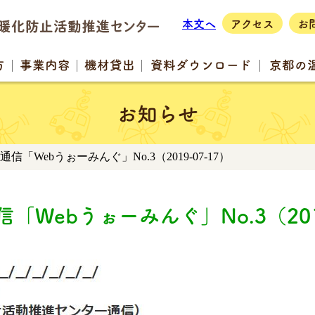
本文へ
アクセス
お
方
事業
内容
機材
貸出
資料
ダウンロード
京都の
お知らせ
通信「Webうぉーみんぐ」No.3（2019-07-17）
「Webうぉーみんぐ」No.3（2019