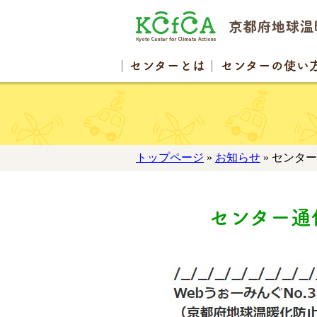
センター
とは
センターの
使い
トップページ
»
お知らせ
» センター
センター通信