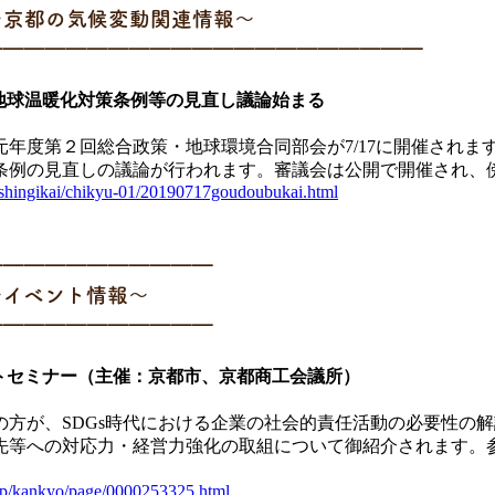
n 1 ～京都の気候変動関連情報～
━━━━━━━━━━━━━━━━━━━━━
催 府地球温暖化対策条例等の見直し議論始まる
元年度第２回総合政策・地球環境合同部会が7/17に開催されま
条例の見直しの議論が行われます。審議会は公開で開催され、
p/shingikai/chikyu-01/20190717goudoubukai.html
━━━━━━━━━━━
 2 ～イベント情報～
━━━━━━━━━━━
ジメントセミナー（主催：京都市、京都商工会議所）
の方が、SDGs時代における企業の社会的責任活動の必要性の
先等への対応力・経営力強化の取組について御紹介されます。
.jp/kankyo/page/0000253325.html