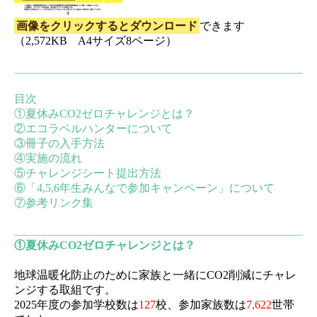
画像をクリックするとダウンロード
できます
（2,572KB A4サイズ8ページ）
目次
①夏休みCO2ゼロチャレンジとは？
②エコラベルハンターについて
③冊子の入手方法
④実施の流れ
⑤チャレンジシート提出方法
⑥「4,5,6年生みんなで参加キャンペーン」について
⑦参考リンク集
①夏休みCO2ゼロチャレンジとは？
地球温暖化防止のために家族と一緒にCO2削減にチャレ
ンジする取組です。
2025年度の参加学校数は
127
校、参加家族数は
7,622
世帯