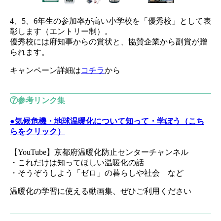
4、5、6年生の参加率が高い小学校を「優秀校」として表
彰します（エントリー制）。
優秀校には府知事からの賞状と、協賛企業から副賞が贈
られます。
キャンペーン詳細は
コチラ
から
⑦参考リンク集
●気候危機・地球温暖化について知って・学ぼう（こち
らをクリック）
【YouTube】京都府温暖化防止センターチャンネル
・これだけは知ってほしい温暖化の話
・そうぞうしよう「ゼロ」の暮らしや社会 など
温暖化の学習に使える動画集、ぜひご利用ください