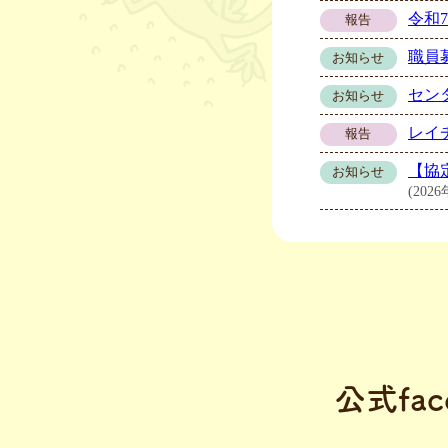
令和
報告
職員募
お知らせ
センタ
お知らせ
レイ
報告
【協
お知らせ
(202
公式fac