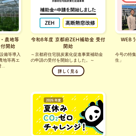
場・農地等
令和8年度 京都府ZEH補助金 受付
WEB
受付開始
開始
設備等導入
～京都府住宅脱炭素化促進事業補助金
今号の特
農地等再エ
の申請の受付を開始しました。～
生」
..
詳しく見る