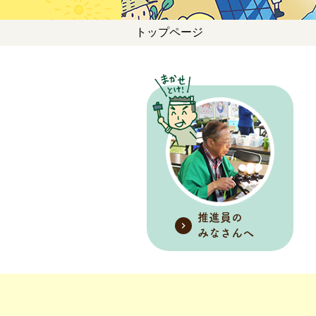
トップページ
セ
ン
タ
ー
の
推進員の
みなさんへ
使
い
方