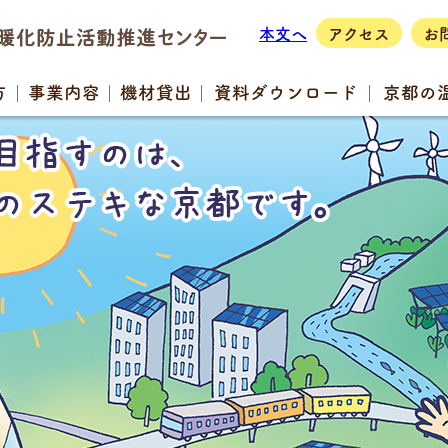
本文へ
アクセス
お
方
事業
内容
機材
貸出
資料
ダウンロード
京都の