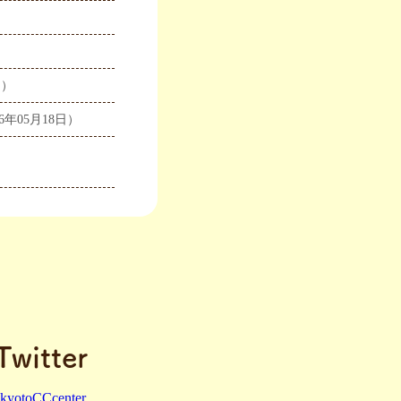
日）
26年05月18日）
witter
 kyotoCCcenter