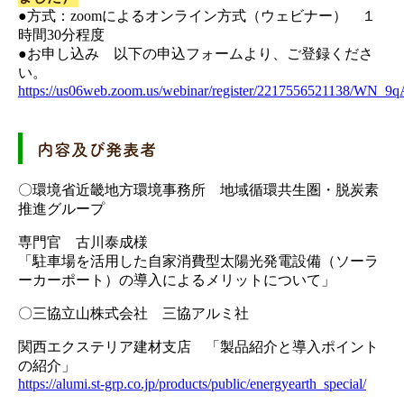
●方式：zoomによるオンライン方式（ウェビナー） １
時間30分程度
●お申し込み 以下の申込フォームより、ご登録くださ
い。
https://us06web.zoom.us/webinar/register/2217556521138/W
内容及び発表者
〇環境省近畿地方環境事務所 地域循環共生圏・脱炭素
推進グループ
専門官 古川泰成様
「駐車場を活用した自家消費型太陽光発電設備（ソーラ
ーカーポート）の導入によるメリットについて」
〇三協立山株式会社 三協アルミ社
関西エクステリア建材支店 「製品紹介と導入ポイント
の紹介」
https://alumi.st-grp.co.jp/products/public/energyearth_special/