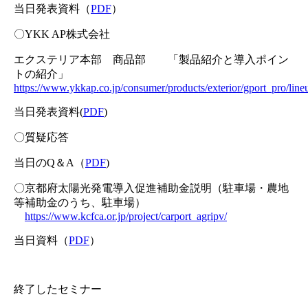
当日発表資料（
PDF
）
〇YKK AP株式会社
エクステリア本部 商品部 「製品紹介と導入ポイン
トの紹介」
https://www.ykkap.co.jp/consumer/products/exterior/gport_pro/line
当日発表資料(
PDF
)
〇質疑応答
当日のQ＆A（
PDF
)
〇京都府太陽光発電導入促進補助金説明（駐車場・農地
等補助金のうち、駐車場）
https://www.kcfca.or.jp/project/carport_agripv/
当日資料（
PDF
）
終了したセミナー