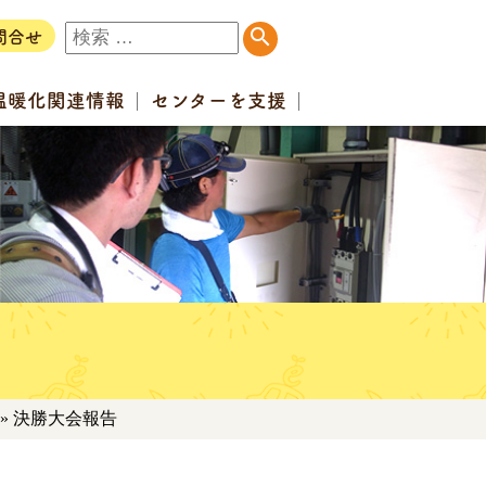
問合せ
温暖化
関連情報
センター
を支援
» 決勝大会報告