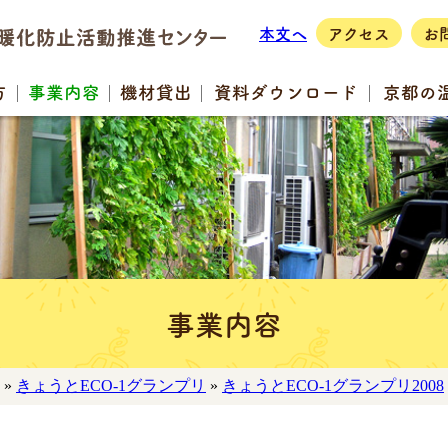
本文へ
アクセス
お
方
事業
内容
機材
貸出
資料
ダウンロード
京都の
事業内容
»
きょうとECO-1グランプリ
»
きょうとECO-1グランプリ2008