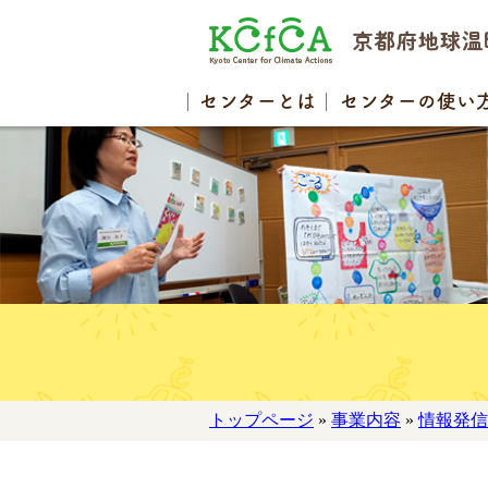
センター
とは
センターの
使い
トップページ
»
事業内容
»
情報発信