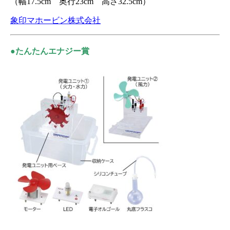
（幅17.5cm 奥行23cm 高さ32.5cm）
象印マホービン株式会社
●たんたんエナジー賞