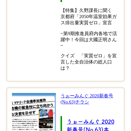
【特集】久野課長に聞く
京都府「2050年温室効果ガ
ス排出量実質ゼロ」宣言
~第9期推進員府内各地で活
躍中！今回は大國正明さん
~
クイズ 「実質ゼロ」を宣
言した全自治体の総人口
は？
うぉーみんぐ 2020新春号
(No.63)チラシ
うぉーみんぐ 2020
新春号(No.63)本