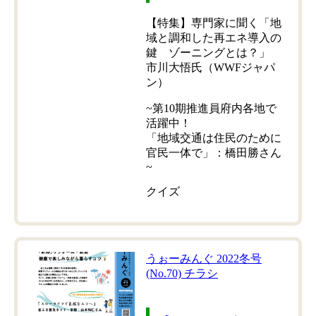
【特集】専門家に聞く「地
域と調和した再エネ導入の
鍵 ゾーニングとは？」
市川大悟氏（WWFジャパ
ン）
~第10期推進員府内各地で
活躍中！
「地域交通は住民のために
官民一体で」：橋田勝さん
~
クイズ
うぉーみんぐ 2022冬号
(No.70) チラシ