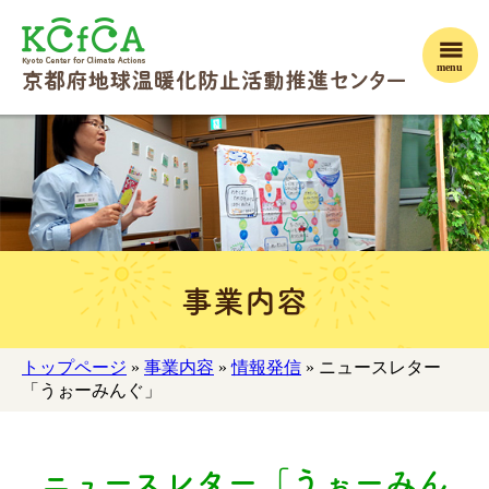
menu
事業内容
トップページ
»
事業内容
»
情報発信
» ニュースレター
「うぉーみんぐ」
ニュースレター「うぉーみん