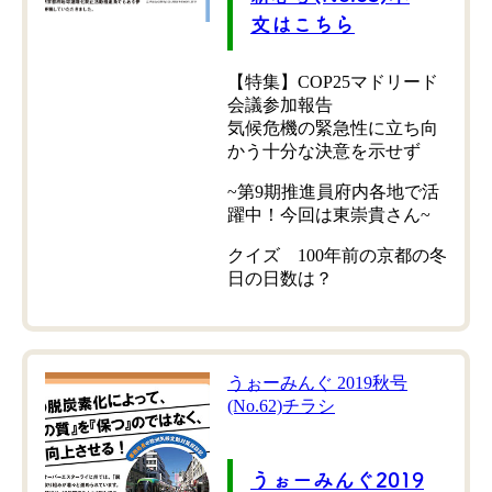
文はこちら
【特集】COP25マドリード
会議参加報告
気候危機の緊急性に立ち向
かう十分な決意を示せず
~第9期推進員府内各地で活
躍中！今回は東崇貴さん~
クイズ 100年前の京都の冬
日の日数は？
うぉーみんぐ 2019秋号
(No.62)チラシ
うぉーみんぐ2019