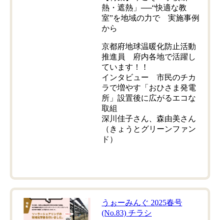
熱・遮熱」──“快適な教
室”を地域の力で 実施事例
から
京都府地球温暖化防止活動
推進員 府内各地で活躍し
ています！！
インタビュー 市民のチカ
ラで増やす「おひさま発電
所」設置後に広がるエコな
取組
深川佳子さん、森由美さん
（きょうとグリーンファン
ド）
うぉーみんぐ 2025春号
(No.83) チラシ