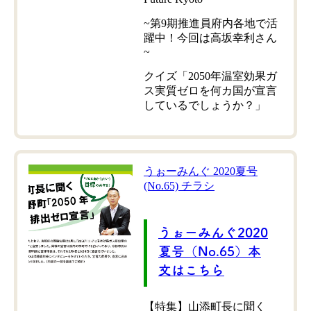
~第9期推進員府内各地で活
躍中！今回は高坂幸利さん
~
クイズ「2050年温室効果ガ
ス実質ゼロを何カ国が宣言
しているでしょうか？」
うぉーみんぐ 2020夏号
(No.65) チラシ
うぉーみんぐ2020
夏号（No.65）本
文はこちら
【特集】山添町長に聞く