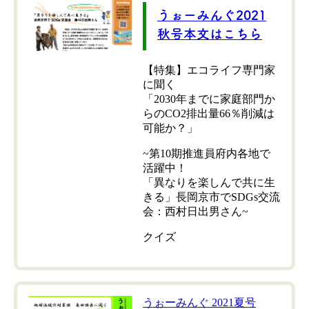
うぉーみんぐ2021
秋号本文はこちら
【特集】エコライフ専門家
に聞く
「2030年までに家庭部門か
らのCO2排出量66％削減は
可能か？」
~第10期推進員府内各地で
活躍中！
「異なりを楽しんで共に生
きる」長岡京市でSDGs交流
会：西村日出男さん~
クイズ
うぉーみんぐ 2021夏号