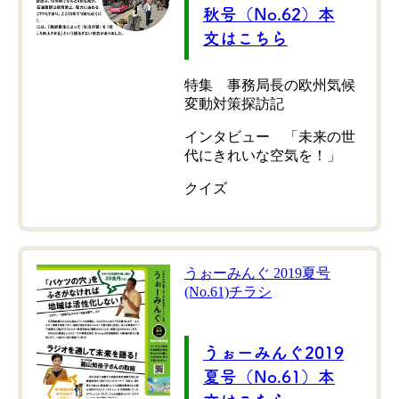
秋号（No.62）本
文はこちら
特集 事務局長の欧州気候
変動対策探訪記
インタビュー 「未来の世
代にきれいな空気を！」
クイズ
うぉーみんぐ 2019夏号
(No.61)チラシ
うぉーみんぐ2019
夏号（No.61）本