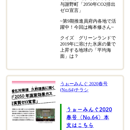
与謝野町「2050年CO2排出
ゼロ宣言」
~第9期推進員府内各地で活
躍中！今回は梅本修さん~
クイズ グリーンランドで
2019年に溶けた氷床の量で
上昇する地球の「平均海
面」は？
うぉーみんぐ 2020春号
(No.64)チラシ
うぉーみんぐ2020
春号（No.64）本
文はこちら