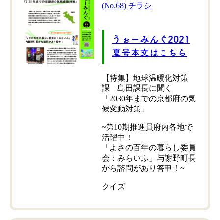
(No.68) チラシ
うぉーみんぐ2021
夏号本文はこちら
【特集】地球温暖化対策
課 島田課長に聞く
「2030年までの京都府の気
候変動対策」
~第10期推進員府内各地で
活躍中！
「よさの百年の暮らし委員
会：みらいふ」与謝野町長
から諮問があり答申！~
クイズ