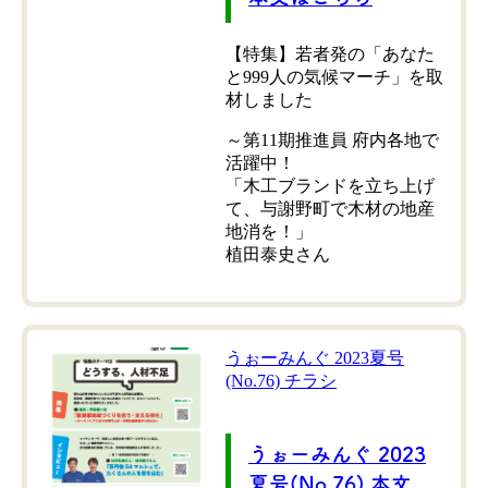
【特集】若者発の「あなた
と999人の気候マーチ」を取
材しました
～第11期推進員 府内各地で
活躍中！
「木工ブランドを立ち上げ
て、与謝野町で木材の地産
地消を！」
植田泰史さん
うぉーみんぐ 2023夏号
(No.76) チラシ
うぉーみんぐ 2023
夏号(No.76) 本文