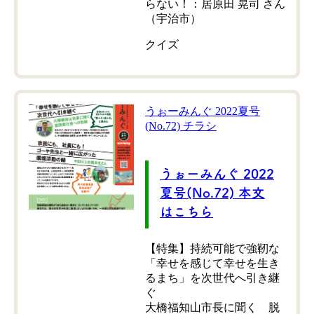
らない！：居原田 晃司 さん
（宇治市）
クイズ
うぉーみんぐ 2022夏号
(No.72) チラシ
うぉーみんぐ 2022
夏号(No.72) 本文
はこちら
【特集】持続可能で強靭な
「幸せを感じて幸せを生き
るまち」を次世代へ引き継
ぐ
大橋福知山市長に聞く 脱