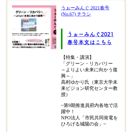
うぉーみんぐ 2021春号
(No.67) チラシ
うぉーみんぐ2021
春号本文はこちら
【特集・講演】
「グリーン・リカバリー
～よりよい未来に向かう復
興～」
高村ゆかり氏（東京大学未
来ビジョン研究センター教
授）
~第9期推進員府内各地で活
躍中！
NPO法人「市民共同発電を
ひろげる城陽の会」~